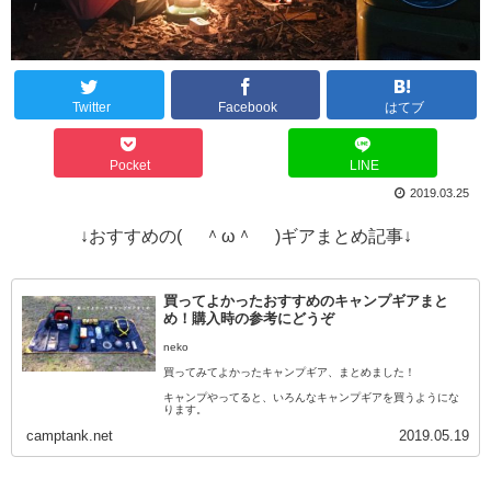
Twitter
Facebook
はてブ
Pocket
LINE
2019.03.25
↓おすすめの( ＾ω＾ )ギアまとめ記事↓
買ってよかったおすすめのキャンプギアまと
め！購入時の参考にどうぞ
neko
買ってみてよかったキャンプギア、まとめました！
キャンプやってると、いろんなキャンプギアを買うようにな
ります。
camptank.net
2019.05.19
そしてその中でも、買ってよかった・使ってよかったキャン
プギアというのはあ…