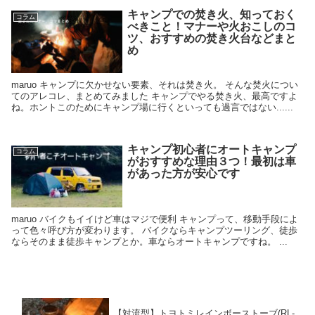
キャンプでの焚き火、知っておく
コラム
べきこと！マナーや火おこしのコ
ツ、おすすめの焚き火台などまと
め
maruo キャンプに欠かせない要素、それは焚き火。 そんな焚火につい
てのアレコレ、まとめてみました キャンプでやる焚き火、最高ですよ
ね。ホントこのためにキャンプ場に行くといっても過言ではない......
キャンプ初心者にオートキャンプ
コラム
がおすすめな理由３つ！最初は車
があった方が安心です
maruo バイクもイイけど車はマジで便利 キャンプって、移動手段によ
って色々呼び方が変わります。 バイクならキャンプツーリング、徒歩
ならそのまま徒歩キャンプとか。車ならオートキャンプですね。 ...
【対流型】トヨトミレインボーストーブ(RL-