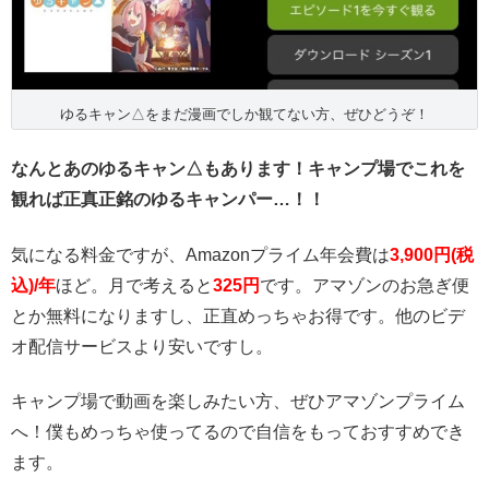
ゆるキャン△をまだ漫画でしか観てない方、ぜひどうぞ！
なんとあのゆるキャン△もあります！キャンプ場でこれを
観れば正真正銘のゆるキャンパー…！！
気になる料金ですが、Amazonプライム年会費は
3,900円(税
込)/年
ほど。月で考えると
325円
です。アマゾンのお急ぎ便
とか無料になりますし、正直めっちゃお得です。他のビデ
オ配信サービスより安いですし。
キャンプ場で動画を楽しみたい方、ぜひアマゾンプライム
へ！僕もめっちゃ使ってるので自信をもっておすすめでき
ます。