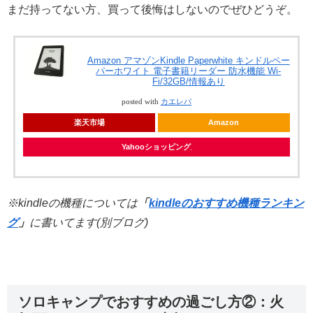
まだ持ってない方、買って後悔はしないのでぜひどうぞ。
Amazon アマゾンKindle Paperwhite キンドルペー
パーホワイト 電子書籍リーダー 防水機能 Wi-
Fi/32GB/情報あり
posted with
カエレバ
楽天市場
Amazon
Yahooショッピング
※kindleの機種については
「
kindleのおすすめ機種ランキン
グ
」
に書いてます(別ブログ)
ソロキャンプでおすすめの過ごし方②：火