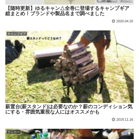
【随時更新】ゆるキャン△全巻に登場するキャンプギア
総まとめ！ブランドや製品名まで調べました
2020.04.20
キャンプギア
薪置台(薪スタンド)は必要なのか？薪のコンディション気
にする・雰囲気重視な人にはオススメかも
2019.11.16
クッカー