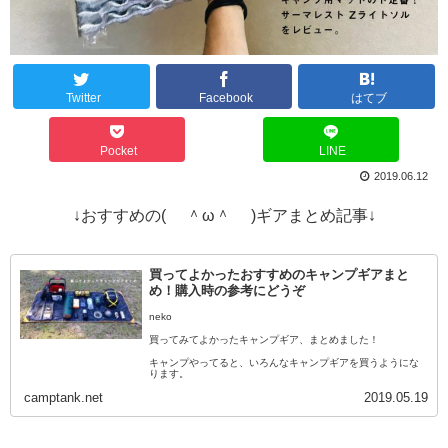
Twitter
Facebook
はてブ
Pocket
LINE
2019.06.12
↓おすすめの( ＾ω＾ )ギアまとめ記事↓
買ってよかったおすすめのキャンプギアまと
め！購入時の参考にどうぞ
neko
買ってみてよかったキャンプギア、まとめました！
キャンプやってると、いろんなキャンプギアを買うようにな
ります。
camptank.net
2019.05.19
そしてその中でも、買ってよかった・使ってよかったキャン
プギアというのはあ…